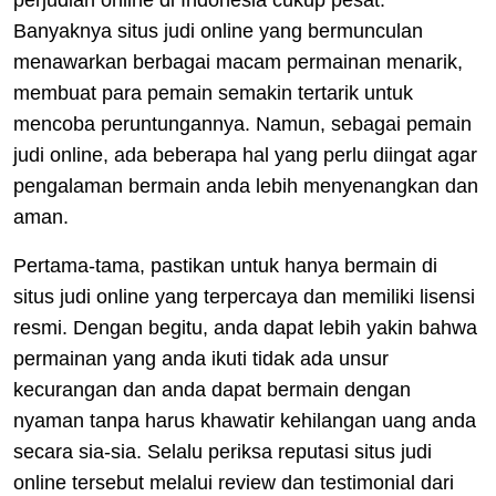
Banyaknya situs judi online yang bermunculan
menawarkan berbagai macam permainan menarik,
membuat para pemain semakin tertarik untuk
mencoba peruntungannya. Namun, sebagai pemain
judi online, ada beberapa hal yang perlu diingat agar
pengalaman bermain anda lebih menyenangkan dan
aman.
Pertama-tama, pastikan untuk hanya bermain di
situs judi online yang terpercaya dan memiliki lisensi
resmi. Dengan begitu, anda dapat lebih yakin bahwa
permainan yang anda ikuti tidak ada unsur
kecurangan dan anda dapat bermain dengan
nyaman tanpa harus khawatir kehilangan uang anda
secara sia-sia. Selalu periksa reputasi situs judi
online tersebut melalui review dan testimonial dari